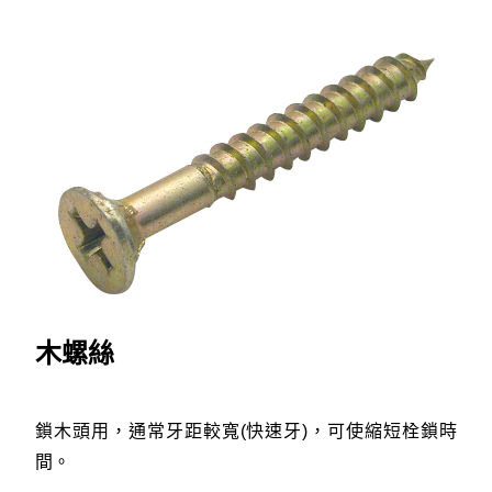
木螺絲
鎖木頭用，通常牙距較寬(快速牙)，可使縮短栓鎖時
間。