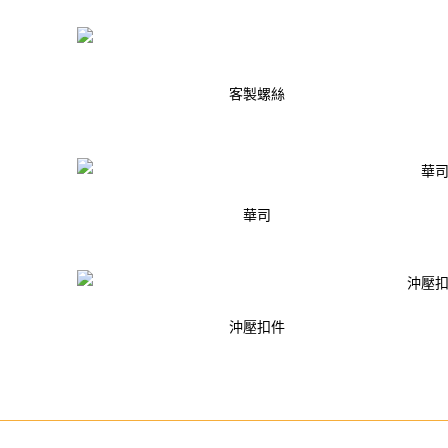
客製螺絲
華司
沖壓扣件