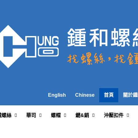
English
Chinese
首頁
關於鍾
械螺絲
華司
螺帽
鍵&銷
沖壓扣件