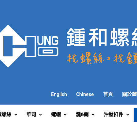
English
Chinese
首頁
關於鍾
械螺絲
華司
螺帽
鍵&銷
沖壓扣件